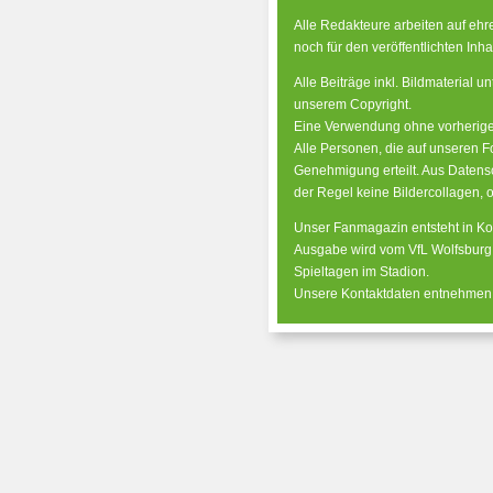
Alle Redakteure arbeiten auf ehr
noch für den veröffentlichten Inha
Alle Beiträge inkl. Bildmaterial 
unserem Copyright.
Eine Verwendung ohne vorherige 
Alle Personen, die auf unseren Fo
Genehmigung erteilt. Aus Datens
der Regel keine Bildercollagen, o
Unser Fanmagazin entsteht in Ko
Ausgabe wird vom VfL Wolfsburg 
Spieltagen im Stadion.
Unsere Kontaktdaten entnehmen S